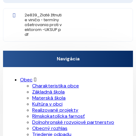
2e839_Zlaté žltnuti
e viniča - termíny
ošetrovania proti v
ektorom -UKSUP.p
df
Navigácia
Obec
Charakteristika obce
Základná škola
Materská škola
Kultúra v obci
Realizované projekty
Rímskokatolícka farnosť
Dolnohronské rozvojové partnerstvo
Obecný rozhlas
Triedenie odpadu