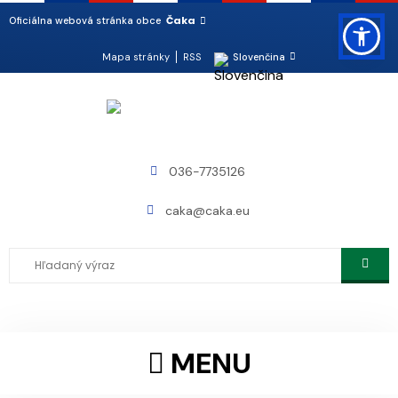
Čaka
Oficiálna webová stránka obce
Mapa stránky
RSS
Slovenčina
036-7735126
caka@caka.eu
MENU