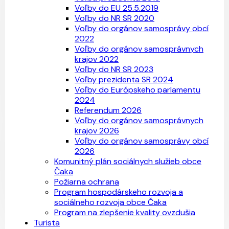
Voľby do EU 25.5.2019
Voľby do NR SR 2020
Voľby do orgánov samosprávy obcí
2022
Voľby do orgánov samosprávnych
krajov 2022
Voľby do NR SR 2023
Voľby prezidenta SR 2024
Voľby do Európskeho parlamentu
2024
Referendum 2026
Voľby do orgánov samosprávnych
krajov 2026
Voľby do orgánov samosprávy obcí
2026
Komunitný plán sociálnych služieb obce
Čaka
Požiarna ochrana
Program hospodárskeho rozvoja a
sociálneho rozvoja obce Čaka
Program na zlepšenie kvality ovzdušia
Turista