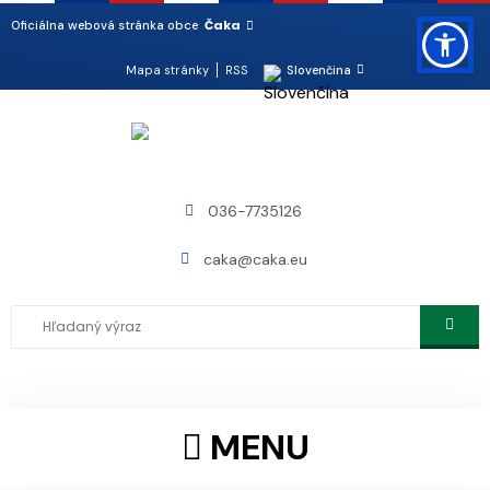
Čaka
Oficiálna webová stránka obce
Mapa stránky
RSS
Slovenčina
036-7735126
caka@caka.eu
MENU