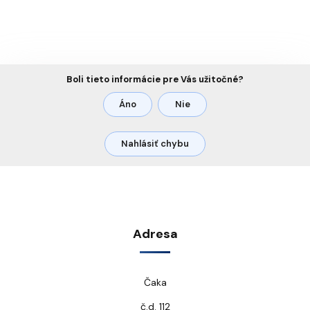
Boli tieto informácie pre Vás užitočné?
Áno
Nie
Nahlásiť chybu
Adresa
Čaka
č.d. 112